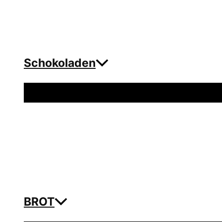
Schokoladen
Menü
umschalten
BROT