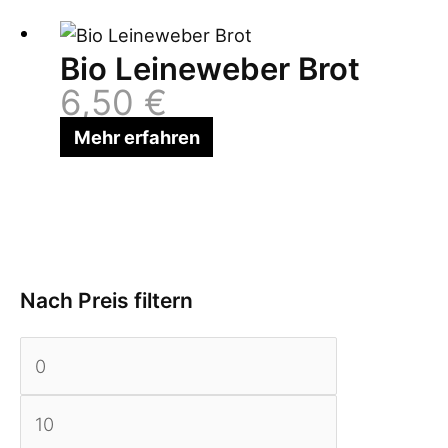
Bio Leineweber Brot
6,50
€
Mehr erfahren
Nach Preis filtern
M
M
i
a
n
x