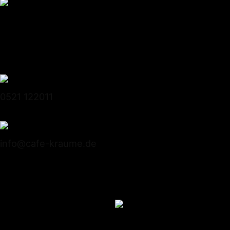
Conditorei Kraume GmbH
Stapenhorststrasse 10
33615 Bielefeld
0521 122011
info@cafe-kraume.de
Mitglied bei Lippe-Qualität
DE-ÖKO-039