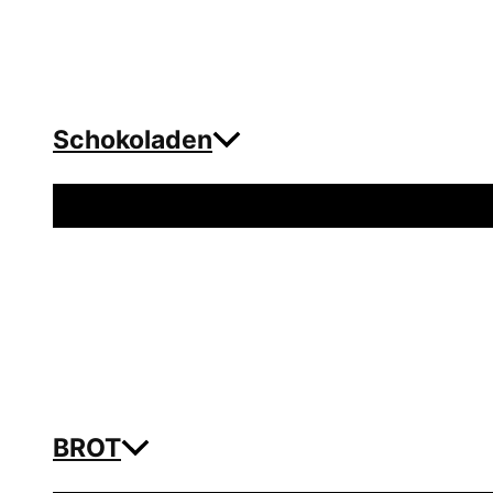
Schokoladen
Menü
umschalten
BROT