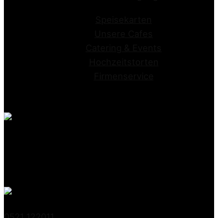
Speisekarten
Unsere Cafes
Catering & Events
Hochzeitstorten
Firmenservice
Conditorei Kraume GmbH
Stapenhorststrasse 10
33615 Bielefeld
0521 122011