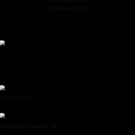
Firmenservice
Conditorei Kraume GmbH
Stapenhorststrasse 10
33615 Bielefeld
0521 122011
info@cafe-kraume.de