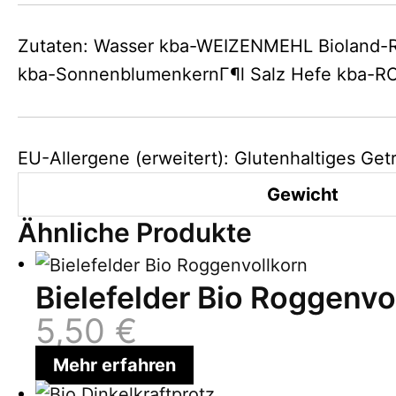
Zutaten: Wasser kba-WEIZENMEHL Biolan
kba-SonnenblumenkernГ¶l Salz Hefe kba
EU-Allergene (erweitert): Glutenhaltiges G
Gewicht
Ähnliche Produkte
Bielefelder Bio Roggenvo
5,50
€
Mehr erfahren