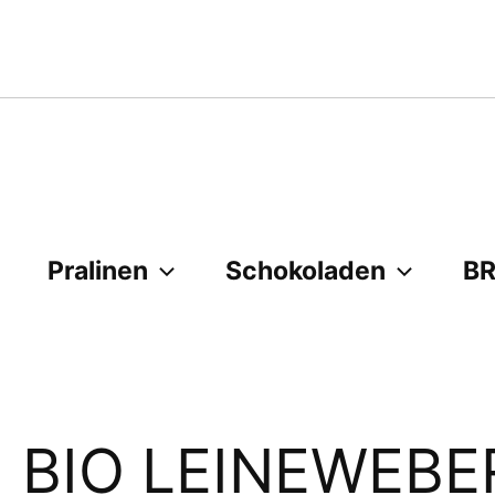
Zum
Inhalt
springen
Pralinen
Schokoladen
B
BIO LEINEWEBE