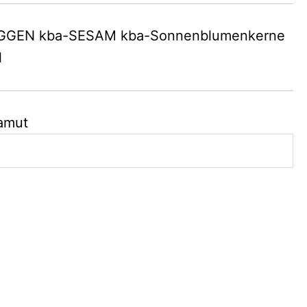
OGGEN kba-SESAM kba-Sonnenblumenkerne
l
Kamut