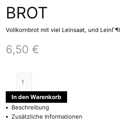
BROT
Vollkornbrot mit viel Leinsaat, und LeinГ¶l
6,50
€
Bio
Leineweber
Brot
In den Warenkorb
Menge
Beschreibung
Zusätzliche Informationen