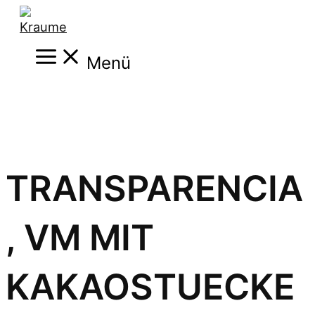
Zum
Inhalt
Main
springen
Menü
Menu
TRANSPARENCIA
, VM MIT
KAKAOSTUECKE