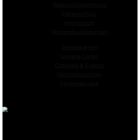
Widerrufsbelehrung
Datenschutz
Impressum
Versandbedingungen
Speisekarten
Unsere Cafes
Catering & Events
Hochzeitstorten
Firmenservice
Conditorei Kraume GmbH
Stapenhorststrasse 10