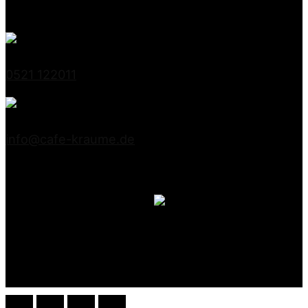
33615 Bielefeld
0521 122011
info@cafe-kraume.de
Mitglied bei Lippe-Qualität
DE-ÖKO-039