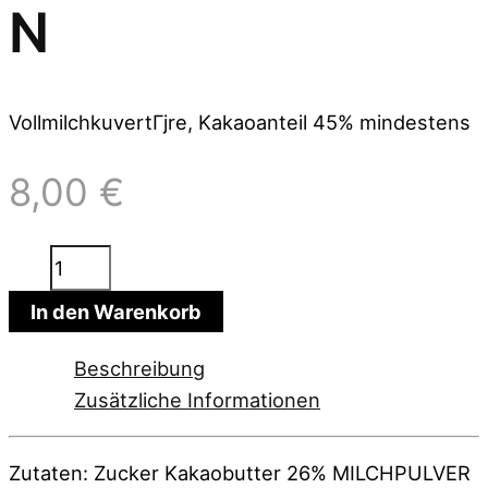
N
VollmilchkuvertГјre, Kakaoanteil 45% mindestens
8,00
€
Transparencia,
VM
In den Warenkorb
mit
Kakaostuecken
Beschreibung
Menge
Zusätzliche Informationen
Zutaten: Zucker Kakaobutter 26% MILCHPULVER