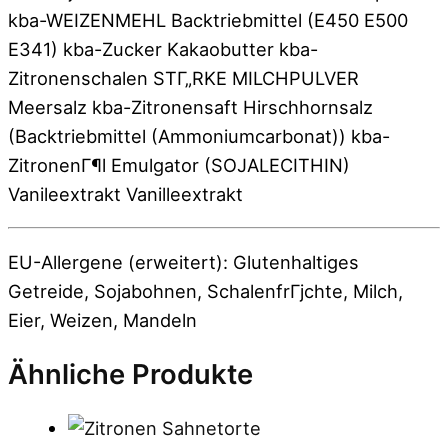
kba-WEIZENMEHL Backtriebmittel (E450 E500
E341) kba-Zucker Kakaobutter kba-
Zitronenschalen STГ„RKE MILCHPULVER
Meersalz kba-Zitronensaft Hirschhornsalz
(Backtriebmittel (Ammoniumcarbonat)) kba-
ZitronenГ¶l Emulgator (SOJALECITHIN)
Vanileextrakt Vanilleextrakt
EU-Allergene (erweitert): Glutenhaltiges
Getreide, Sojabohnen, SchalenfrГјchte, Milch,
Eier, Weizen, Mandeln
Ähnliche Produkte