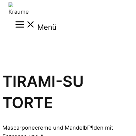
Zum
Inhalt
Main
springen
Menü
Menu
TIRAMI-SU
TORTE
Mascarponecreme und MandelbГ¶den mit