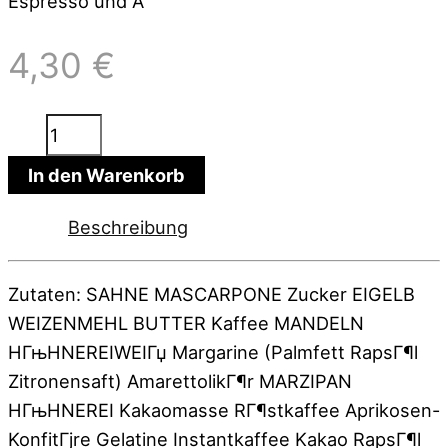
Espresso und A
4,30
€
Tirami-
Su
In den Warenkorb
Torte
Menge
Beschreibung
Zutaten: SAHNE MASCARPONE Zucker EIGELB
WEIZENMEHL BUTTER Kaffee MANDELN
HГњHNEREIWEIГџ Margarine (Palmfett RapsГ¶l
Zitronensaft) AmarettolikГ¶r MARZIPAN
HГњHNEREI Kakaomasse RГ¶stkaffee Aprikosen-
KonfitГјre Gelatine Instantkaffee Kakao RapsГ¶l