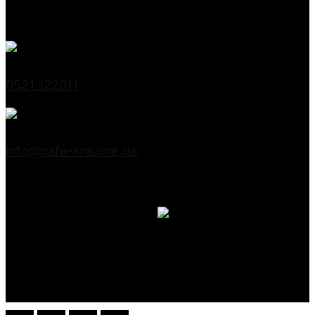
33615 Bielefeld
0521 122011
info@cafe-kraume.de
Mitglied bei Lippe-Qualität
DE-ÖKO-039