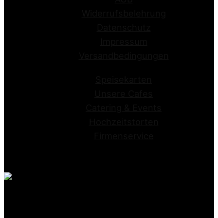
Widerrufsbelehrung
Datenschutz
Impressum
Versandbedingungen
Speisekarten
Unsere Cafes
Catering & Events
Hochzeitstorten
Firmenservice
Conditorei Kraume GmbH
Stapenhorststrasse 10