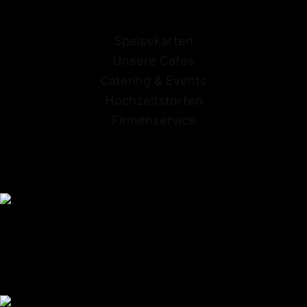
Speisekarten
Unsere Cafes
Catering & Events
Hochzeitstorten
Firmenservice
Conditorei Kraume GmbH
Stapenhorststrasse 10
33615 Bielefeld