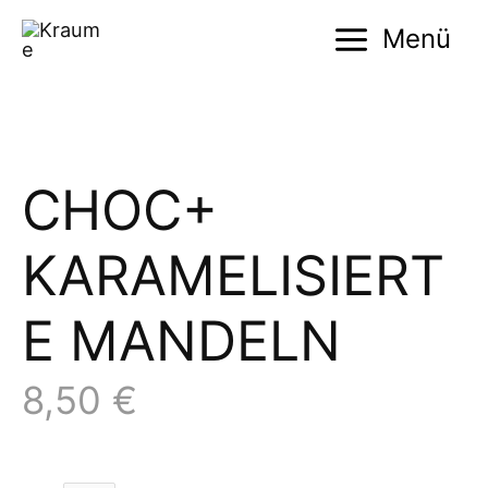
Zum
Menü
Inhalt
Main
springen
Menu
CHOC+
KARAMELISIERT
E MANDELN
8,50
€