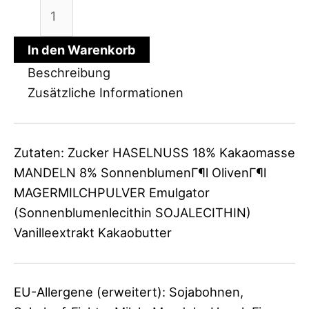
Choc+
karamelisierte
Mandeln
In den Warenkorb
Menge
Beschreibung
Zusätzliche Informationen
Zutaten: Zucker HASELNUSS 18% Kakaomasse
MANDELN 8% SonnenblumenГ¶l OlivenГ¶l
MAGERMILCHPULVER Emulgator
(Sonnenblumenlecithin SOJALECITHIN)
Vanilleextrakt Kakaobutter
EU-Allergene (erweitert): Sojabohnen,