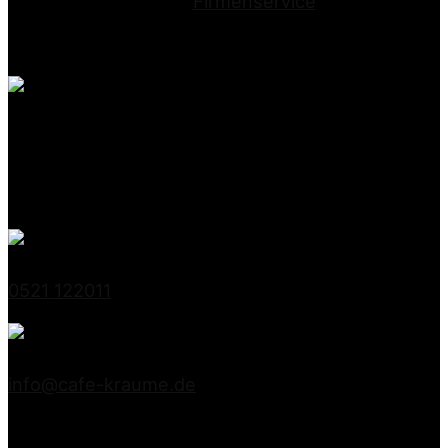
Firmenservice
Conditorei Kraume GmbH
Stapenhorststrasse 10
33615 Bielefeld
0521 122011
info@cafe-kraume.de
Mitglied bei Lippe-Qualität