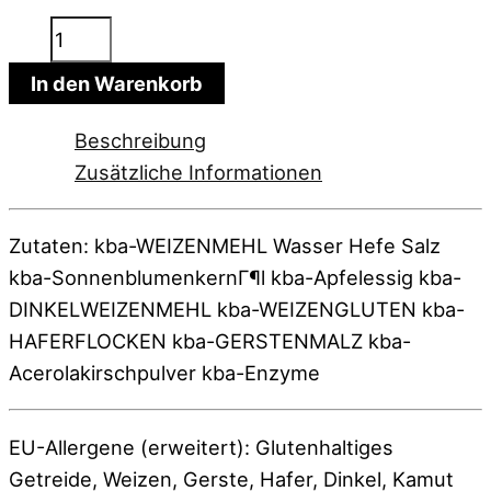
Bio
Normales
In den Warenkorb
Menge
Beschreibung
Zusätzliche Informationen
Zutaten: kba-WEIZENMEHL Wasser Hefe Salz
kba-SonnenblumenkernГ¶l kba-Apfelessig kba-
DINKELWEIZENMEHL kba-WEIZENGLUTEN kba-
HAFERFLOCKEN kba-GERSTENMALZ kba-
Acerolakirschpulver kba-Enzyme
EU-Allergene (erweitert): Glutenhaltiges
Getreide, Weizen, Gerste, Hafer, Dinkel, Kamut