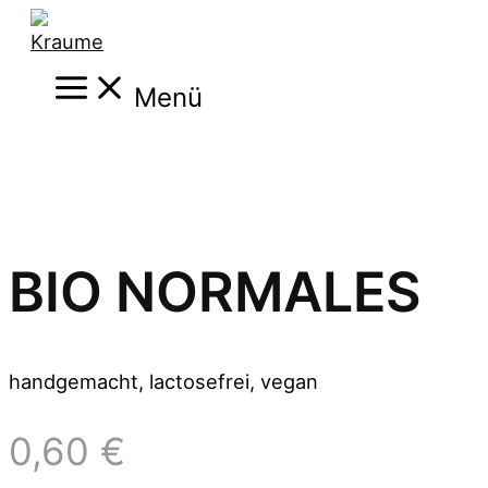
Zum
Inhalt
Main
springen
Menü
Menu
BIO NORMALES
handgemacht, lactosefrei, vegan
0,60
€