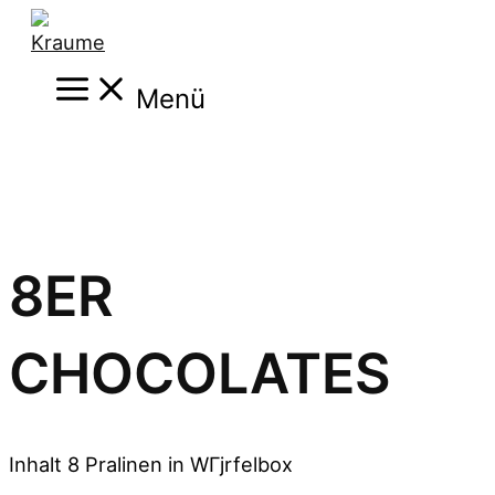
Zum
Inhalt
Main
springen
Menü
Menu
8ER
CHOCOLATES
Inhalt 8 Pralinen in WГјrfelbox