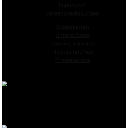
Impressum
Versandbedingungen
Speisekarten
Unsere Cafes
Catering & Events
Hochzeitstorten
Firmenservice
Conditorei Kraume GmbH
Stapenhorststrasse 10
33615 Bielefeld