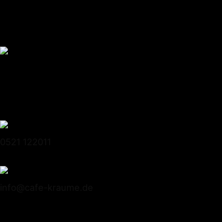
Conditorei Kraume GmbH
Stapenhorststrasse 10
33615 Bielefeld
0521 122011
info@cafe-kraume.de
Mitglied bei Lippe-Qualität